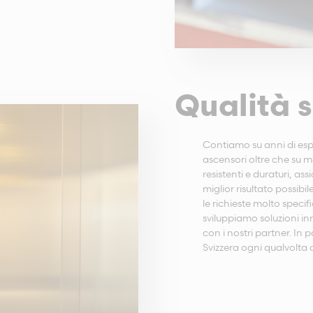
Qualità 
Contiamo su anni di esp
ascensori oltre che su m
resistenti e duraturi, as
miglior risultato possib
le richieste molto speci
sviluppiamo soluzioni in
con i nostri partner. In 
Svizzera ogni qualvolta c