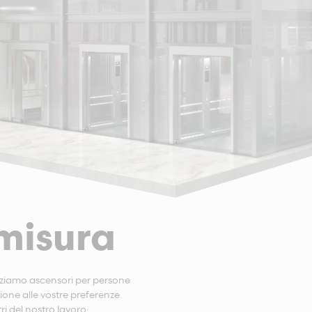
misura
izziamo ascensori per persone
one alle vostre preferenze.
tri del nostro lavoro: