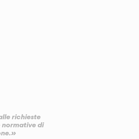
lle richieste
le normative di
ione.»