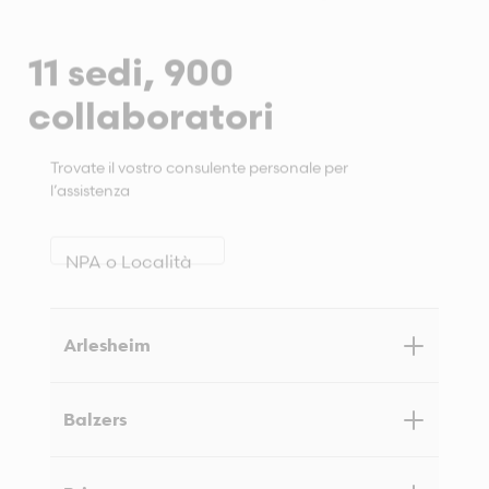
11 sedi, 900
collaboratori
Trovate il vostro consulente personale per
l’assistenza
NPA o Località
Arlesheim
Balzers
Malsmattenweg 1, 4144 Arlesheim
Malsmattenweg 1
4144 Arlesheim