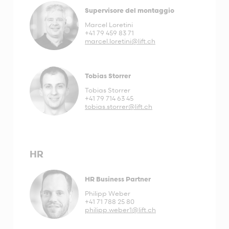
Supervisore del montaggio
Marcel Loretini
+41 79 459 83 71
marcel.loretini@lift.ch
Tobias Storrer
Tobias Storrer
+41 79 714 63 45
tobias.storrer@lift.ch
HR
HR Business Partner
Philipp Weber
+41 71 788 25 80
philipp.weber1@lift.ch