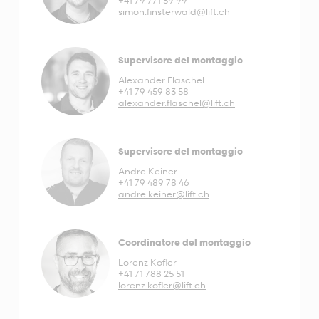
+41 79 771 39 99
simon.finsterwald@lift.ch
Supervisore del montaggio
Alexander Flaschel
+41 79 459 83 58
alexander.flaschel@lift.ch
Supervisore del montaggio
Andre Keiner
+41 79 489 78 46
andre.keiner@lift.ch
Coordinatore del montaggio
Lorenz Kofler
+41 71 788 25 51
lorenz.kofler@lift.ch