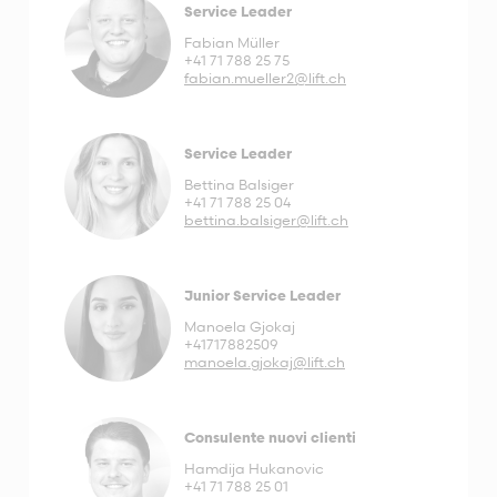
Service Leader
Fabian Müller
+41 71 788 25 75
fabian.mueller2@lift.ch
Service Leader
Bettina Balsiger
+41 71 788 25 04
bettina.balsiger@lift.ch
Junior Service Leader
Manoela Gjokaj
+41717882509
manoela.gjokaj@lift.ch
Consulente nuovi clienti
Hamdija Hukanovic
+41 71 788 25 01