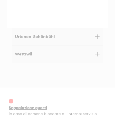
Urtenen-Schönbühl
Wettswil
AS Aufzüge AG
Grubenstrasse 107
3322 Urtenen-Schönbühl
+41 31 818 73 73
8907 Wettswil
as-ber@lift.ch
Friedgrabenstrasse 15
8907 Wettswil
+41 44 701 84 84
Direttore
as-wet@lift.ch
Simo Andrijanic
+41 31 818 73 20
simo.andrijanic@lift.ch
Segnalazione guasti
Direttore
In caso di persone bloccate all’interno: servizio
Adrian Lehner