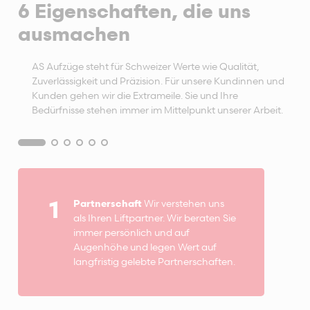
6 Eigenschaften, die uns
ausmachen
AS Aufzüge steht für Schweizer Werte wie Qualität,
Zuverlässigkeit und Präzision. Für unsere Kundinnen und
Kunden gehen wir die Extrameile. Sie und Ihre
Bedürfnisse stehen immer im Mittelpunkt unserer Arbeit.
1
Partnerschaft
Wir verstehen uns
als Ihren Liftpartner. Wir beraten Sie
immer persönlich und auf
Augenhöhe und legen Wert auf
langfristig gelebte Partnerschaften.