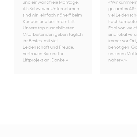
und einwandfreie Montage.
«Wir kümmern 
Als Schweizer Unternehmen
gesamtes AS-
sind wir "einfach näher" beim
viel Leidensch
Kunden und bei Ihrem Lift.
Fachkompetenz
Unsere top ausgebildeten
Egal von welc
Mitarbeitenden geben täglich
sind lokal ver
ihr Bestes, mit viel
immer vor Ort
Leidenschaft und Freude.
benötigen. G
Vertrauen Sie uns Ihr
unserem Mott
Liftprojekt an. Danke.»
näher».»