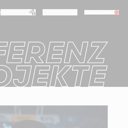
sönlicher Kontakt
Planungstools
Störung melden