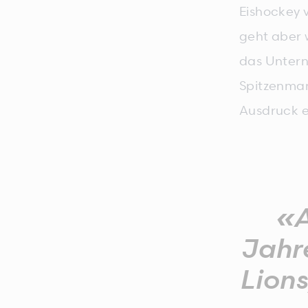
Eishockey 
geht aber w
das Untern
Spitzenman
Ausdruck e
«A
Jahre
Lions