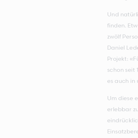
Und natürli
finden. Etw
zwölf Pers
Daniel Led
Projekt: «
schon seit 
es auch in
Um diese e
erlebbar z
eindrückli
Einsatzber