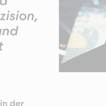
nd
zision,
und
t
in der