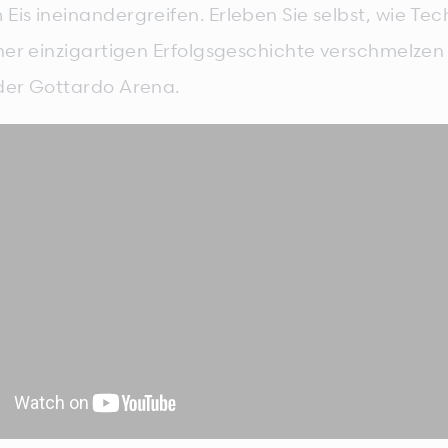
Eis ineinandergreifen. Erleben Sie selbst, wie Tec
iner einzigartigen Erfolgsgeschichte verschmelzen
der Gottardo Arena.