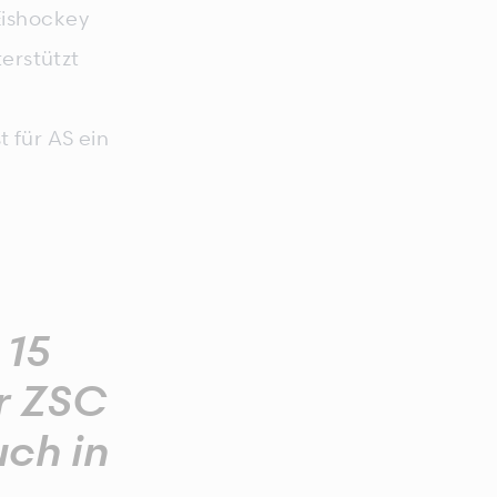
Eishockey
erstützt
 für AS ein
 15
er ZSC
uch in