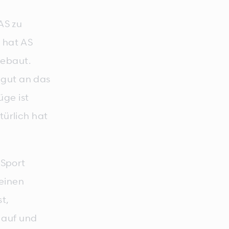
AS zu
t hat AS
gebaut.
 gut an das
üge ist
türlich hat
Sport
einen
t,
 auf und