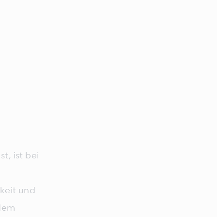
t, ist bei
gkeit und
 dem