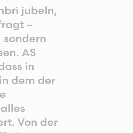
brì jubeln,
fragt –
, sondern
sen. AS
dass in
in dem der
ne
alles
ert. Von der