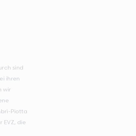
urch sind
ei ihren
 wir
dene
brì-Piotta
r EVZ, die