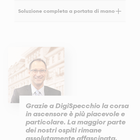
ascensore a una data ora.
Le soluzioni innovative sono un'esperienza
Soluzione completa a portata di mano
multimediale per le e gli utenti del vostro
ascensore. Stupite i vostri passeggeri.
Fidatevi di noi. Ci occupiamo dell'intera
realizzazione dei vostri impianti digitali. Ossia, dalla
progettazione al montaggio e alla configurazione
del software fino alla manutenzione.
Grazie a DigiSpecchio la corsa
in ascensore è più piacevole e
particolare. La maggior parte
dei nostri ospiti rimane
assolutamente affascinata.