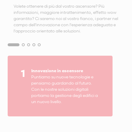
Volete ottenere di più dal vostro ascensore? Più
informazioni, maggiore intrattenimento, effetto wow
garantito? Ci saremo noi al vostro fianco, i partner nel
campo dell'innovazione con l'esperienza adeguata e
l'approccio orientato alle soluzioni.
1
Innovazione in ascensore
Puntiamo su nuove tecnologie e
pensiamo guardando al futuro.
Con le nostre soluzioni digitali
portiamo la gestione degli edifici a
un nuovo livello.