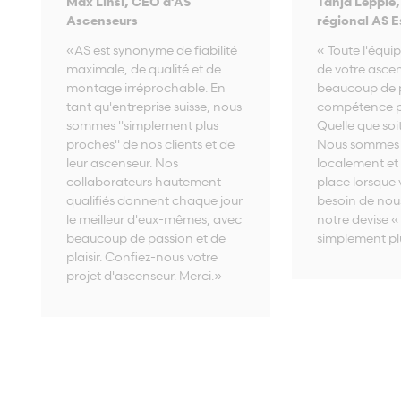
Max Linsi, CEO d’AS
Tanja Lepple,
Ascenseurs
régional AS E
«AS est synonyme de fiabilité
« Toute l'équi
maximale, de qualité et de
de votre asce
montage irréprochable. En
beaucoup de p
tant qu'entreprise suisse, nous
compétence pr
sommes "simplement plus
Quelle que soi
proches" de nos clients et de
Nous sommes 
leur ascenseur. Nos
localement et 
collaborateurs hautement
place lorsque 
qualifiés donnent chaque jour
besoin de nous
le meilleur d'eux-mêmes, avec
notre devise «
beaucoup de passion et de
simplement plu
plaisir. Confiez-nous votre
projet d'ascenseur. Merci.»